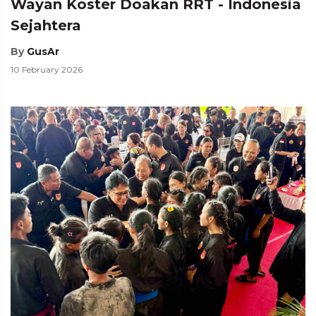
Wayan Koster Doakan RRT - Indonesia
Sejahtera
By
GusAr
10 February 2026