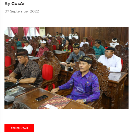
By
GusAr
07 September 2022
PEMERINTAH