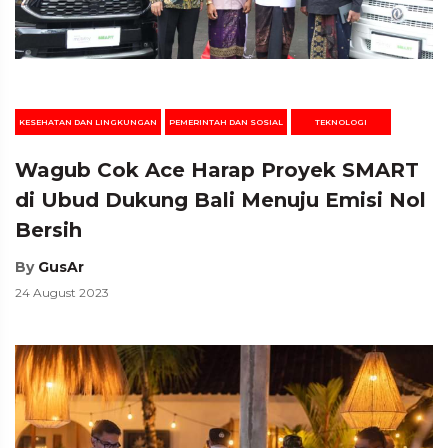
KESEHATAN DAN LINGKUNGAN
PEMERINTAH DAN SOSIAL
TEKNOLOGI
Wagub Cok Ace Harap Proyek SMART
di Ubud Dukung Bali Menuju Emisi Nol
Bersih
By
GusAr
24 August 2023