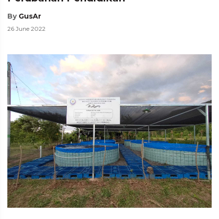
By
GusAr
26 June 2022