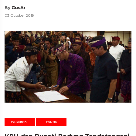
By
GusAr
03 October 2019
PEMERINTAH
POLITIK