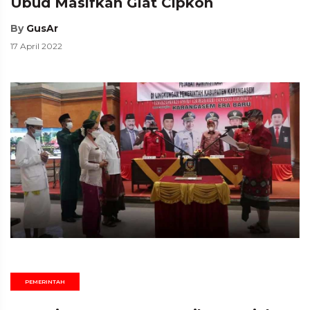
Ubud Masifkan Giat Cipkon
By
GusAr
17 April 2022
PEMERINTAH