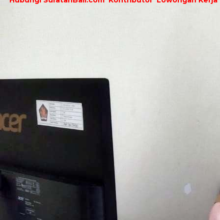
Hubungi SuratanBali.com
Kontributor
Lowongan Kerja