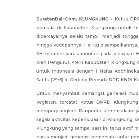
SuratanBali.Com, KLUNGKUNG -
Ketua DP
pemuda di Kabupaten Klungkung untuk tet
dipercayainya selalu tampil menjadi tongg
hingga kedepannya. Hal itu disampaikanny
SH memberikan sambutan pada perayaan H
oleh Pengurus KNPI Kabupaten Klungkung 
untuk Indonesia dengan 1 Nafas Kebhineka
Sabtu (29/8) di Gedung Pemuda DPD KNPI K
Untuk menyambut semangat generasi muda 
kegiatan, tercatat Ketua DPRD Klungkun
memperjuangkan Ranperda Kepemudaan ya
segala aktivitas kepemudaan di Klungkung, s
Klungkung yang sampai saat ini terus aktif 
harus menjadi generasi pemersatu antar pe