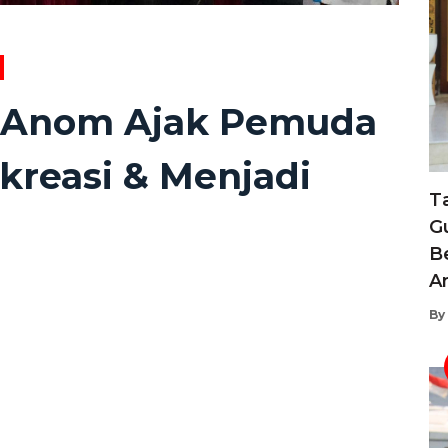
 Anom Ajak Pemuda
kreasi & Menjadi
T
G
B
A
By