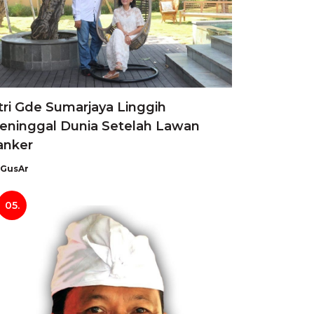
tri Gde Sumarjaya Linggih
eninggal Dunia Setelah Lawan
anker
GusAr
05.