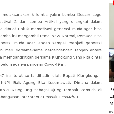
i melaksanakan 3 lomba yakni Lomba Desain Logo
stival 2, dan Lomba Artikel yang dirangkai dalam
ja dibuat untuk memotivasi generasi muda agar bisa
a lomba ini mengambil tema 'New Normal, Pemuda Bisa
generasi muda agar jangan sampai menjadi generasi
mun mari bersama-sama bergandengan tangan antara
sa membangkitkan bersama Klungkung yang kita cintai
sebelum adanya pandemi Covid-19 ini.
ini, turut serta dihadiri oleh Bupati Klungkung, I
KNPI Bali, Agung Eka Kusumawati. Dimana dalam
P
p KNPI Klungkung sebagai ujung tombak Pemuda di
L
mbangunan interprenuer masuk Desa
.R/SB
M
By