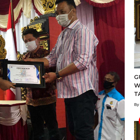
G
W
T
By