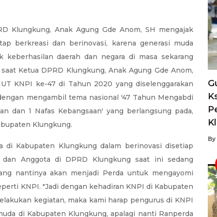
RD Klungkung, Anak Agung Gde Anom, SH mengajak
ap berkreasi dan berinovasi, karena generasi muda
ak keberhasilan daerah dan negara di masa sekarang
a, saat Ketua DPRD Klungkung, Anak Agung Gde Anom,
G
UT KNPI ke-47 di Tahun 2020 yang diselenggarakan
K
dengan mengambil tema nasional '47 Tahun Mengabdi
P
an dan 1 Nafas Kebangsaan' yang berlangsung pada,
K
abupaten Klungkung.
By
di Kabupaten Klungkung dalam berinovasi disetiap
g dan Anggota di DPRD Klungkung saat ini sedang
ng nantinya akan menjadi Perda untuk mengayomi
eperti KNPI. "Jadi dengan kehadiran KNPI di Kabupaten
melakukan kegiatan, maka kami harap pengurus di KNPI
muda di Kabupaten Klungkung, apalagi nanti Ranperda