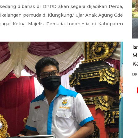
edang dibahas di DPRD akan segera dijadikan Perda,
dikalangan pemuda di Klungkung," ujar Anak Agung Gde
agai Ketua Majelis Pemuda Indonesia di Kabupaten
Is
M
K
By