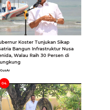
ubernur Koster Tunjukan Sikap
satria Bangun Infrastruktur Nusa
enida, Walau Raih 30 Persen di
lungkung
GusAr
04.