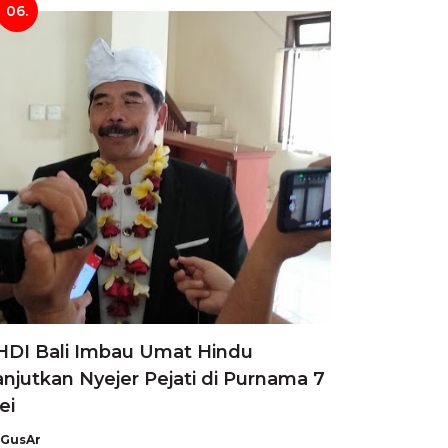
06.
HDI Bali Imbau Umat Hindu
anjutkan Nyejer Pejati di Purnama 7
ei
GusAr