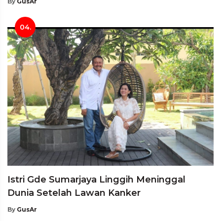
By
GusAr
04.
Istri Gde Sumarjaya Linggih Meninggal
Dunia Setelah Lawan Kanker
By
GusAr