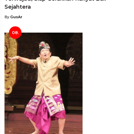
Sejahtera
By
GusAr
08.