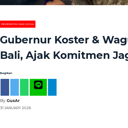
PEMERINTAH DAN SOSIAL
Gubernur Koster & Wagu
Bali, Ajak Komitmen Jag
Bagikan
By
GusAr
31 JANUARY 2026