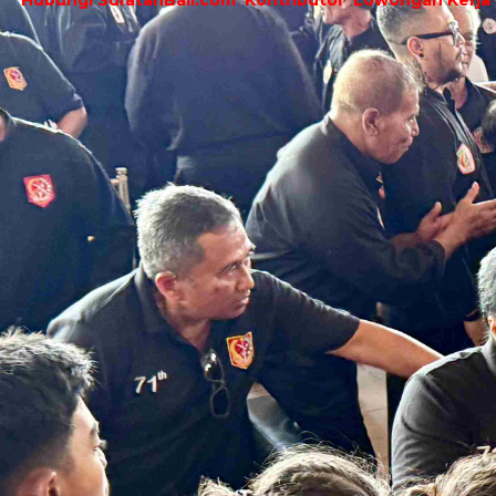
Hubungi SuratanBali.com
Kontributor
Lowongan Kerja