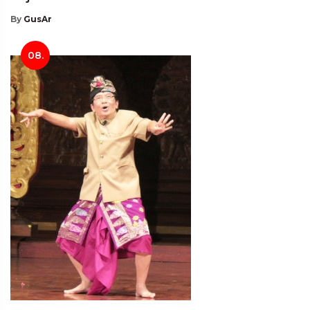
By
GusAr
08.