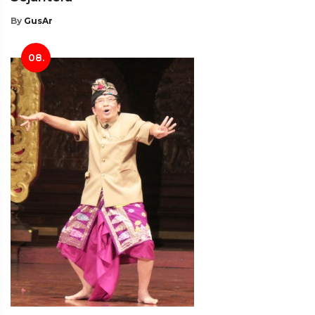
By
GusAr
08.