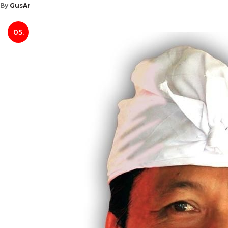
By
GusAr
05.