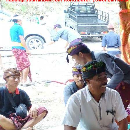
Hubungi SuratanBali.com
Kontributor
Lowongan Kerja