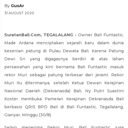
By
GusAr
31 AUGUST 2020
SuratanBali.Com, TEGALALANG -
Owner Bali Funtastic,
Made Ardana menciptakan sejarah baru dalam dunia
kesenian patung di Pulau Dewata Bali. Karena Patung
Dewi Sri yang digagasnya berdiri di atas lahan
persawahan yang kini bernama Bali Funtastic masuk
rekor Muri sebagai patung terbesar dari jerami. Rekor
Muri itu diterimanya, setelah Ketua Dewan Kerajinan
Nasional Daerah (Dekranasda) Bali, Ny Putri Suastini
Koster membuka Pameran Kerajinan Dekranasda Bali
berbasis QRIS BPD Bali di Bali Funtastic, Tegallalang,
Gianyar, Minggu (30/8).
Selain menerima Rekor Muri, Bali Funtastic juga