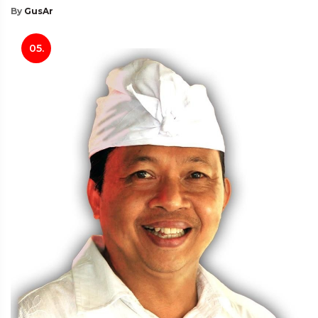
By
GusAr
05.