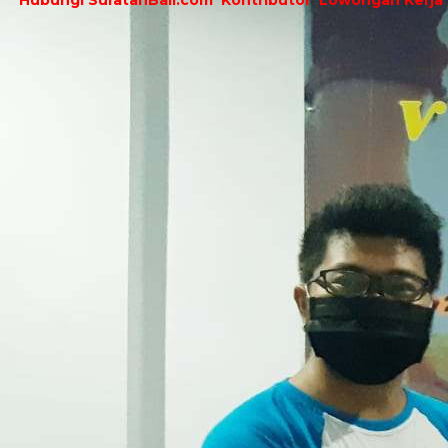
Hubungi SuratanBali.com
Kontributor
Lowongan Kerja