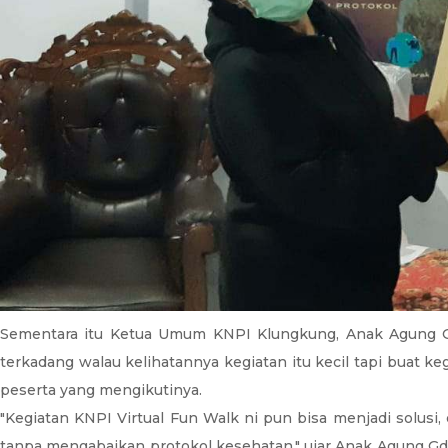
Sementara itu Ketua Umum KNPI Klungkung, Anak Agung Gd
terkadang walau kelihatannya kegiatan itu kecil tapi buat 
peserta yang mengikutinya.
"Kegiatan KNPI Virtual Fun Walk ni pun bisa menjadi solusi
tanpa mengabaikan protokol kesehatan," ujar Anak Agung Gde 