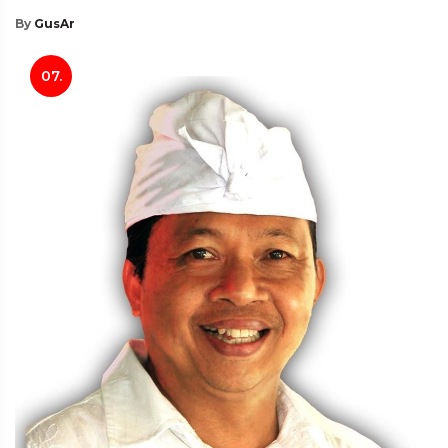
By
GusAr
07.