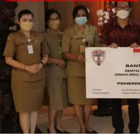
Hubungi SuratanBali.com
Kontributor
Lowongan Kerja