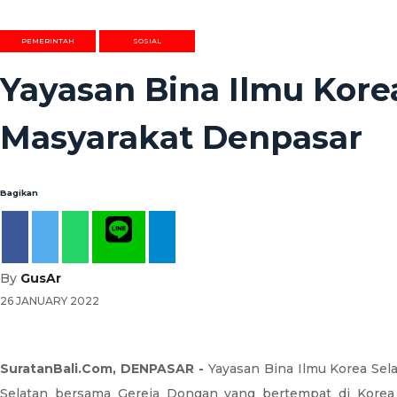
PEMERINTAH
SOSIAL
Yayasan Bina Ilmu Kore
Masyarakat Denpasar
Bagikan
By
GusAr
26 JANUARY 2022
SuratanBali.Com, DENPASAR -
Yayasan Bina Ilmu Korea Sel
Selatan bersama Gereja Dongan yang bertempat di Korea