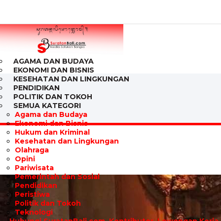
AGAMA DAN BUDAYA
EKONOMI DAN BISNIS
KESEHATAN DAN LINGKUNGAN
PENDIDIKAN
POLITIK DAN TOKOH
SEMUA KATEGORI
Agama dan Budaya
Ekonomi dan Bisnis
Hukum dan Kriminal
Kesehatan dan Lingkungan
Olahraga
Opini
Pariwisata
Pemerintah dan Sosial
Pendidikan
Peristiwa
Politik dan Tokoh
Teknologi