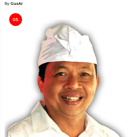
By
GusAr
05.