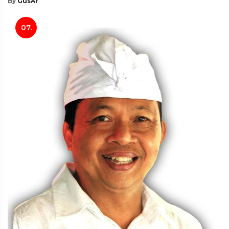
By
GusAr
07.