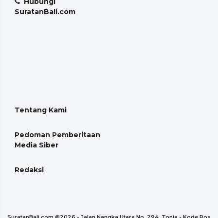
Hubungi
SuratanBali.com
Tentang Kami
Pedoman Pemberitaan
Media Siber
Redaksi
SuratanBali.com ©
2026 - Jalan Nangka Utara No. 294, Tonja - Kode Pos