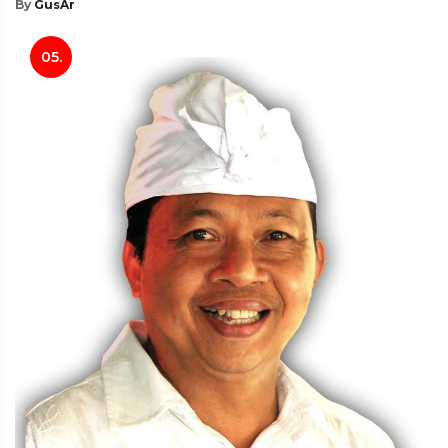
By
GusAr
05.