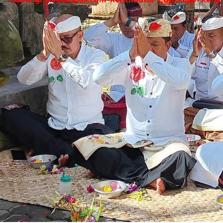
Hubungi SuratanBali.com
Kontributor
Lowongan Kerja