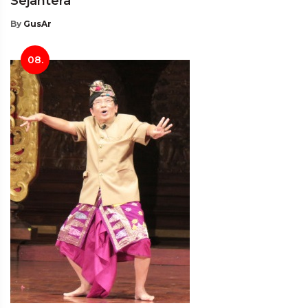
Sejahtera
By
GusAr
08.