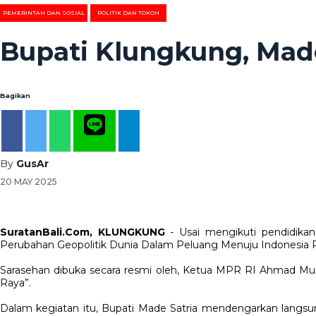
PEMERINTAH DAN SOSIAL
POLITIK DAN TOKOH
Bupati Klungkung, Made
Bagikan
By
GusAr
20 MAY 2025
SuratanBali.Com, KLUNGKUNG
- Usai mengikuti pendidikan
Perubahan Geopolitik Dunia Dalam Peluang Menuju Indonesia R
Sarasehan dibuka secara resmi oleh, Ketua MPR RI Ahmad Mu
Raya”.
Dalam kegiatan itu, Bupati Made Satria mendengarkan langsu