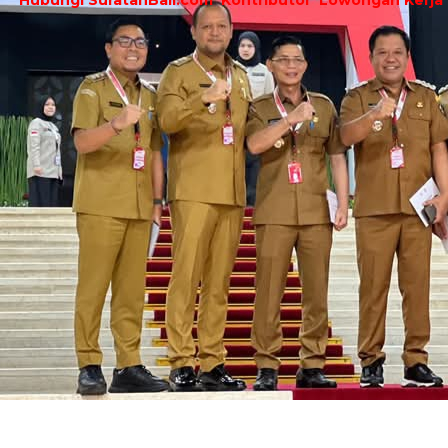
Hubungi SuratanBali.com
Kontributor
Lowongan Kerja