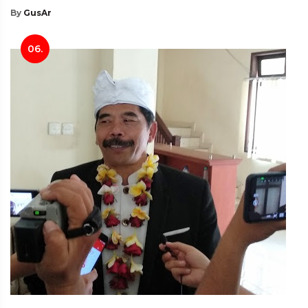
By
GusAr
06.