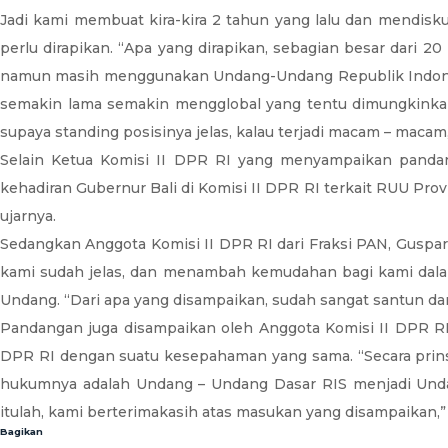
Jadi kami membuat kira-kira 2 tahun yang lalu dan mendisk
perlu dirapikan. “Apa yang dirapikan, sebagian besar dari
namun masih menggunakan Undang-Undang Republik Indonesia 
semakin lama semakin mengglobal yang tentu dimungkinkan a
supaya standing posisinya jelas, kalau terjadi macam – maca
Selain Ketua Komisi II DPR RI yang menyampaikan pandan
kehadiran Gubernur Bali di Komisi II DPR RI terkait RUU Prov
ujarnya.
Sedangkan Anggota Komisi II DPR RI dari Fraksi PAN, Guspa
kami sudah jelas, dan menambah kemudahan bagi kami dal
Undang. “Dari apa yang disampaikan, sudah sangat santun dan
Pandangan juga disampaikan oleh Anggota Komisi II DPR RI d
DPR RI dengan suatu kesepahaman yang sama. “Secara prins
hukumnya adalah Undang – Undang Dasar RIS menjadi Undang
itulah, kami berterimakasih atas masukan yang disampaikan
Bagikan