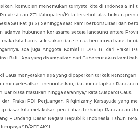
usikan, kemudian menemukan ternyata kita di Indonesia ini 
 20 Provinsi dan 271 Kabupaten/Kota tersebut alas hukum p
Serikat (RIS). Sehingga saat kami berkonsultasi dan berdi
danya hubungan kerjasama secara langsung antara Provinsi 
m, maka kita harus selesaikan dan semua berdirinya harus ber
gannya, ada juga Anggota Komisi II DPR RI dari Fraksi P
insi Bali. “Apa yang disampaikan dari Gubernur akan kami bah
rdi Gaus menyatakan apa yang dipaparkan terkait Rancangan 
am menyelesaikan, menuntaskan, dan menetapkan Rancanga
 luar biasa masukan hingga sarannya,” kata Guspardi Gaus.
ari Fraksi PDI Perjuangan, Rifqinizamy Karsayuda yang memb
ip dasar kita melakukan perubahan terhadap Rancangan Unda
 – Undang Dasar Negara Republik Indonesia Tahun 1945, ma
,” tutupnya.SB/REDAKSI