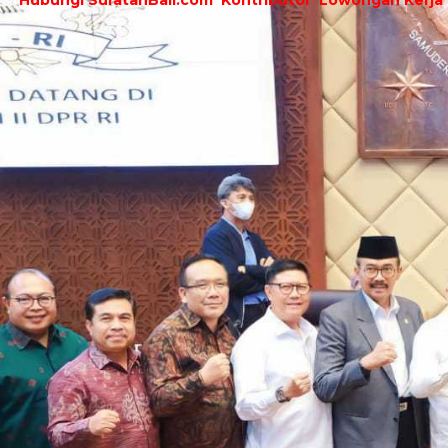
Hubungi SuratanBali.com
Kontributor
Lowongan Kerja