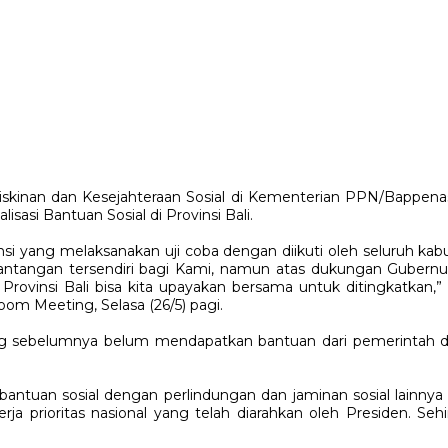
kinan dan Kesejahteraan Sosial di Kementerian PPN/Bappenas
sasi Bantuan Sosial di Provinsi Bali.
si yang melaksanakan uji coba dengan diikuti oleh seluruh kabu
tantangan tersendiri bagi Kami, namun atas dukungan Gubernur B
Provinsi Bali bisa kita upayakan bersama untuk ditingkatkan,” 
Zoom Meeting, Selasa (26/5) pagi.
 yang sebelumnya belum mendapatkan bantuan dari pemerintah 
 bantuan sosial dengan perlindungan dan jaminan sosial lainny
 prioritas nasional yang telah diarahkan oleh Presiden. Sehi