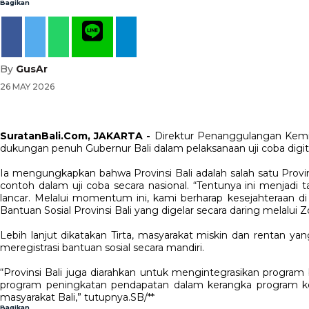
Bagikan
By
GusAr
26 MAY 2026
SuratanBali.Com, JAKARTA -
Direktur Penanggulangan Kemis
dukungan penuh Gubernur Bali dalam pelaksanaan uji coba digitali
Ia mengungkapkan bahwa Provinsi Bali adalah salah satu Provin
contoh dalam uji coba secara nasional. “Tentunya ini menjadi 
lancar. Melalui momentum ini, kami berharap kesejahteraan di 
Bantuan Sosial Provinsi Bali yang digelar secara daring melalui 
Lebih lanjut dikatakan Tirta, masyarakat miskin dan rentan
meregistrasi bantuan sosial secara mandiri.
“Provinsi Bali juga diarahkan untuk mengintegrasikan program
program peningkatan pendapatan dalam kerangka program kerja
masyarakat Bali,” tutupnya.SB/**
Bagikan