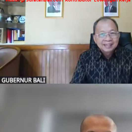
Hubungi SuratanBali.com
Kontributor
Lowongan Kerja