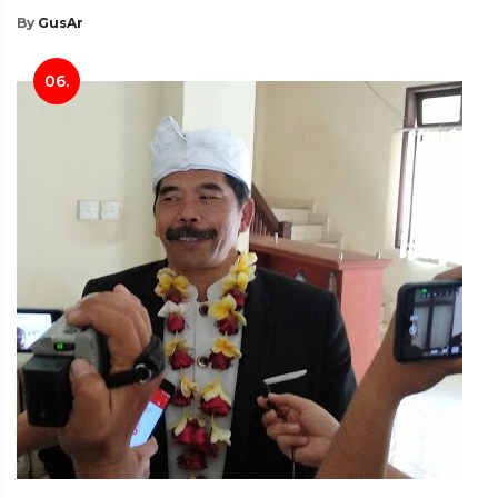
By
GusAr
06.