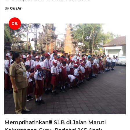
By
GusAr
09.
Memprihatinkan!!! SLB di Jalan Maruti