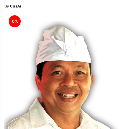
By
GusAr
07.