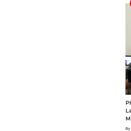
P
L
M
By