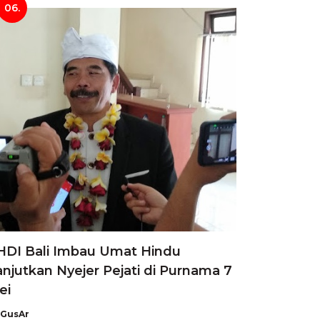
06.
HDI Bali Imbau Umat Hindu
anjutkan Nyejer Pejati di Purnama 7
ei
GusAr