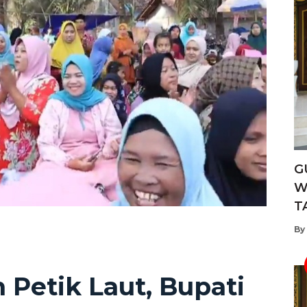
G
W
T
By
 Petik Laut, Bupati