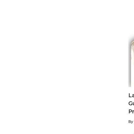
L
G
Pr
By