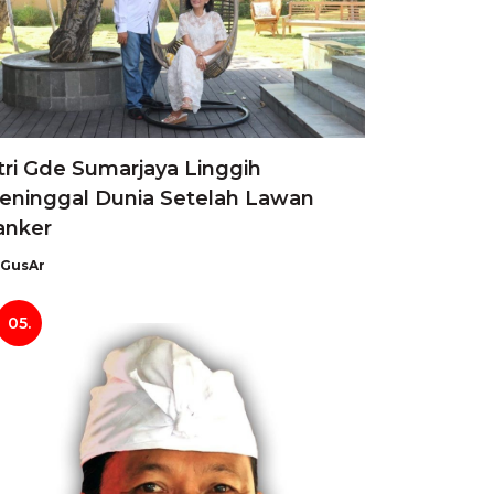
tri Gde Sumarjaya Linggih
eninggal Dunia Setelah Lawan
anker
GusAr
05.