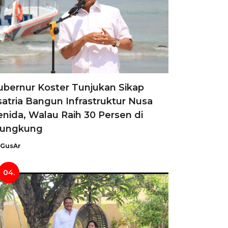
ubernur Koster Tunjukan Sikap
satria Bangun Infrastruktur Nusa
enida, Walau Raih 30 Persen di
lungkung
GusAr
04.