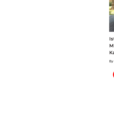
Is
M
K
By