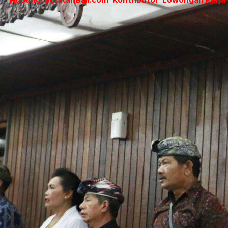
Hubungi SuratanBali.com
Kontributor
Lowongan Kerja