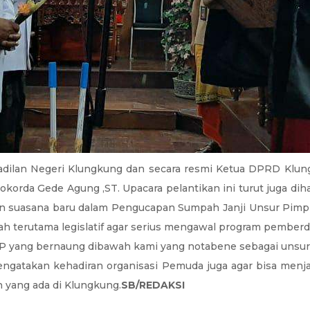
adilan Negeri Klungkung dan secara resmi Ketua DPRD Klung
Tjokorda Gede Agung ,ST. Upacara pelantikan ini turut juga 
n suasana baru dalam Pengucapan Sumpah Janji Unsur Pimpi
terutama legislatif agar serius mengawal program pemberd
KP yang bernaung dibawah kami yang notabene sebagai unsur
ngatakan kehadiran organisasi Pemuda juga agar bisa menja
 yang ada di Klungkung.
SB/REDAKSI