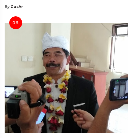
By
GusAr
06.