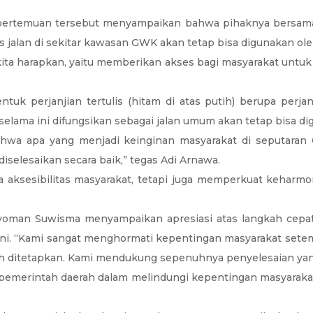
m pertemuan tersebut menyampaikan bahwa pihaknya bersam
s jalan di sekitar kawasan GWK akan tetap bisa digunakan o
ita harapkan, yaitu memberikan akses bagi masyarakat untuk
ntuk perjanjian tertulis (hitam di atas putih) berupa per
lama ini difungsikan sebagai jalan umum akan tetap bisa di
bahwa apa yang menjadi keinginan masyarakat di seputaran
iselesaikan secara baik,” tegas Adi Arnawa.
 aksesibilitas masyarakat, tetapi juga memperkuat keharmo
oman Suwisma menyampaikan apresiasi atas langkah cepat d
. “Kami sangat menghormati kepentingan masyarakat setempa
ah ditetapkan. Kami mendukung sepenuhnya penyelesaian yang
 pemerintah daerah dalam melindungi kepentingan masyarakat