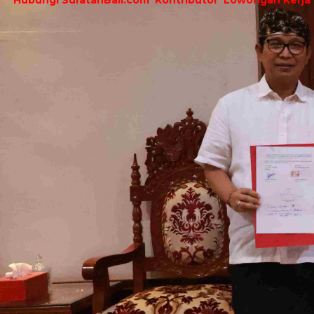
Hubungi SuratanBali.com
Kontributor
Lowongan Kerja