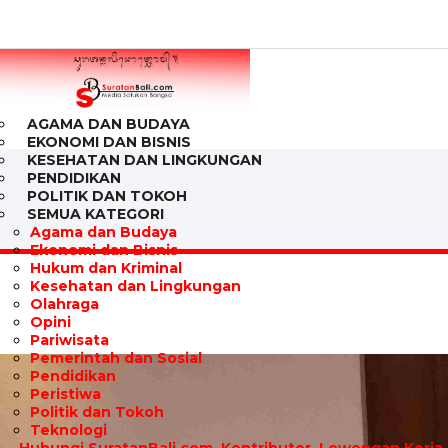
AGAMA DAN BUDAYA
EKONOMI DAN BISNIS
KESEHATAN DAN LINGKUNGAN
PENDIDIKAN
POLITIK DAN TOKOH
SEMUA KATEGORI
Agama dan Budaya
Ekonomi dan Bisnis
Hukum dan Kriminal
Kesehatan dan Lingkungan
Olahraga
Opini
Pariwisata
Pemerintah dan Sosial
Pendidikan
Peristiwa
Politik dan Tokoh
Teknologi