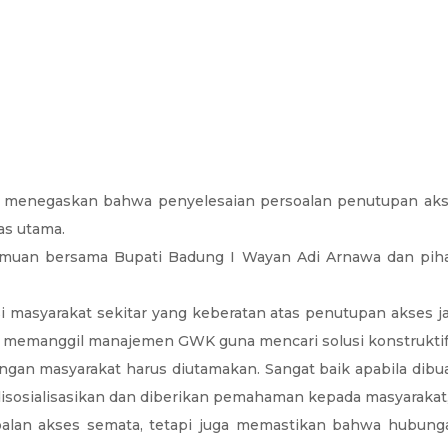
 menegaskan bahwa penyelesaian persoalan penutupan akse
as utama.
emuan bersama Bupati Badung I Wayan Adi Arnawa dan pih
asi masyarakat sekitar yang keberatan atas penutupan akses j
ng memanggil manajemen GWK guna mencari solusi konstrukti
n masyarakat harus diutamakan. Sangat baik apabila dibuat k
sosialisasikan dan diberikan pemahaman kepada masyarakat, s
alan akses semata, tetapi juga memastikan bahwa hubunga