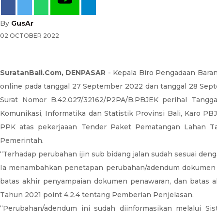
By
GusAr
02 OCTOBER 2022
SuratanBali.Com, DENPASAR
- Kepala Biro Pengadaan Baran
online pada tanggal 27 September 2022 dan tanggal 28 Sept
Surat Nomor B.42.027/32162/P2PA/B.PBJEK perihal Tangg
Komunikasi, Informatika dan Statistik Provinsi Bali, Karo
PPK atas pekerjaaan Tender Paket Pematangan Lahan Ta
Pemerintah.
“Terhadap perubahan ijin sub bidang jalan sudah sesuai den
Ia menambahkan penetapan perubahan/adendum dokumen pemil
batas akhir penyampaian dokumen penawaran, dan batas 
Tahun 2021 point 4.2.4 tentang Pemberian Penjelasan.
“Perubahan/adendum ini sudah diinformasikan melalui S