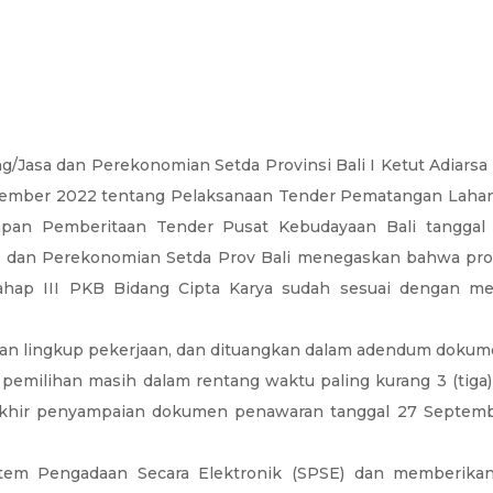
g/Jasa dan Perekonomian Setda Provinsi Bali I Ketut Adiar
ember 2022 tentang Pelaksanaan Tender Pematangan Lahan Pu
apan Pemberitaan Tender Pusat Kebudayaan Bali tanggal
 PBJ dan Perekonomian Setda Prov Bali menegaskan bahwa pr
hap III PKB Bidang Cipta Karya sudah sesuai dengan me
gan lingkup pekerjaan, dan dituangkan dalam adendum dokume
ihan masih dalam rentang waktu paling kurang 3 (tiga) har
akhir penyampaian dokumen penawaran tanggal 27 Septemb
istem Pengadaan Secara Elektronik (SPSE) dan memberika