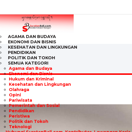
AGAMA DAN BUDAYA
EKONOMI DAN BISNIS
KESEHATAN DAN LINGKUNGAN
PENDIDIKAN
POLITIK DAN TOKOH
SEMUA KATEGORI
Agama dan Budaya
Ekonomi dan Bisnis
Hukum dan Kriminal
Kesehatan dan Lingkungan
Olahraga
Opini
Pariwisata
Pemerintah dan Sosial
Pendidikan
Peristiwa
Politik dan Tokoh
Teknologi