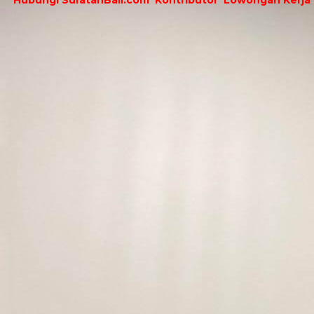
Hubungi SuratanBali.com
Kontributor
Lowongan Kerja