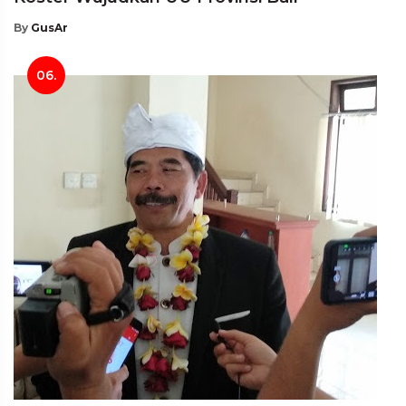
By
GusAr
06.