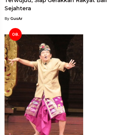
Terwujud, Siap Gerakkan Rakyat Bali
Sejahtera
By
GusAr
08.