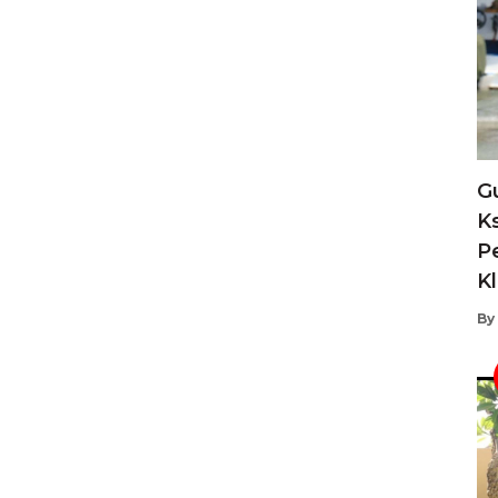
G
K
P
K
By