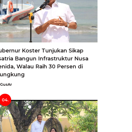
ubernur Koster Tunjukan Sikap
satria Bangun Infrastruktur Nusa
enida, Walau Raih 30 Persen di
lungkung
GusAr
04.