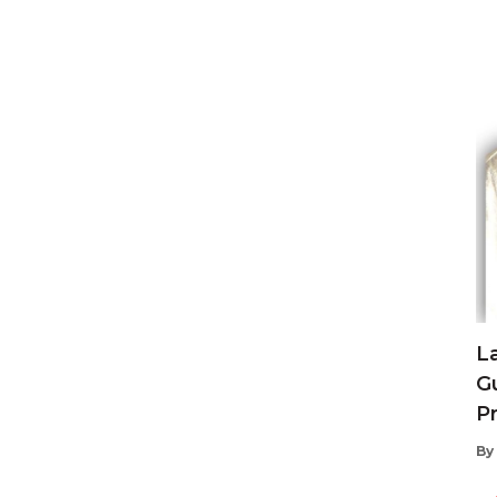
L
G
Pr
By