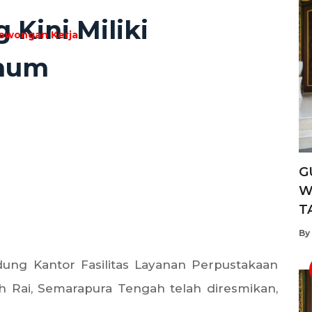
Kini Miliki
owongan Kerja
mum
G
W
T
By
ung Kantor Fasilitas Layanan Perpustakaan
 Rai, Semarapura Tengah telah diresmikan,