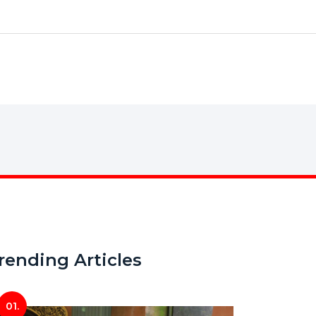
rending Articles
01.