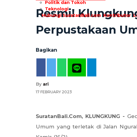
Politik dan Tokoh
Teknologi
Resmi! Klungkung 
Hubungi SuratanBali.com
Kontributor
L
Perpustakaan U
Bagikan
By
ari
17 FEBRUARY 2023
SuratanBali.Com, KLUNGKUNG -
Ged
Umum yang terletak di Jalan Ngurah
Kamis (16/2).