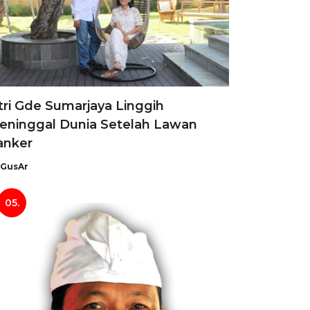
tri Gde Sumarjaya Linggih
eninggal Dunia Setelah Lawan
anker
GusAr
05.