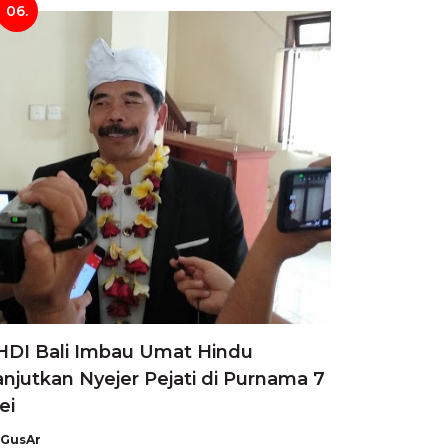
06.
HDI Bali Imbau Umat Hindu
anjutkan Nyejer Pejati di Purnama 7
ei
GusAr