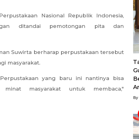
erpustakaan Nasional Republik Indonesia,
gan ditandai pemotongan pita dan
oman Suwirta berharap perpustakaan tersebut
T
gi masyarakat.
G
rpustakaan yang baru ini nantinya bisa
B
A
 minat masyarakat untuk membaca,"
By