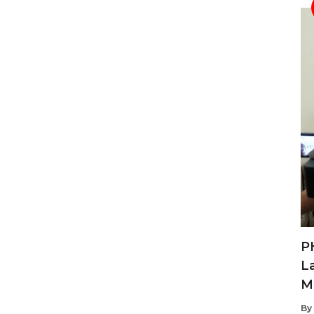
P
L
M
By