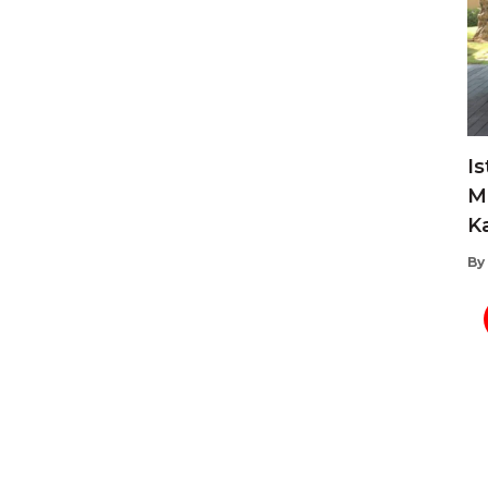
Is
M
K
By