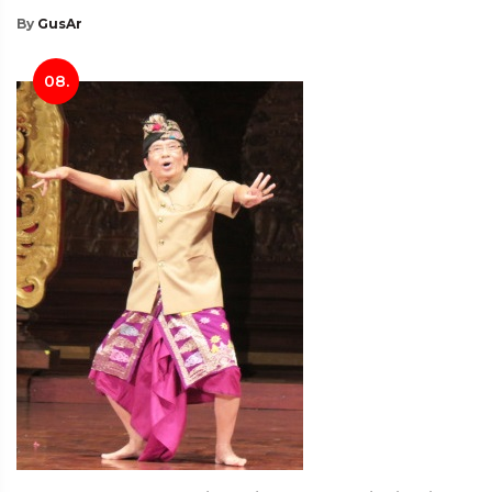
By
GusAr
08.