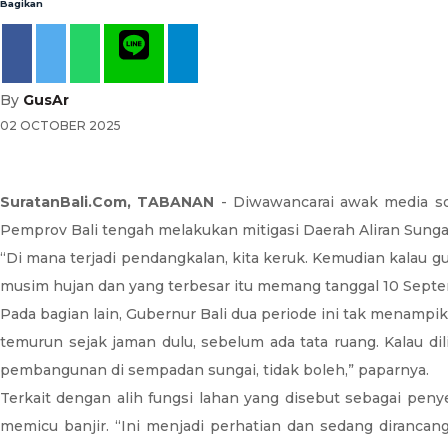
Bagikan
By
GusAr
02 OCTOBER 2025
SuratanBali.Com, TABANAN
- Diwawancarai awak media soa
Pemprov Bali tengah melakukan mitigasi Daerah Aliran Sungai 
“Di mana terjadi pendangkalan, kita keruk. Kemudian kalau gun
musim hujan dan yang terbesar itu memang tanggal 10 Septem
Pada bagian lain, Gubernur Bali dua periode ini tak menampi
temurun sejak jaman dulu, sebelum ada tata ruang. Kalau dil
pembangunan di sempadan sungai, tidak boleh,” paparnya.
Terkait dengan alih fungsi lahan yang disebut sebagai pen
memicu banjir. “Ini menjadi perhatian dan sedang dirancan