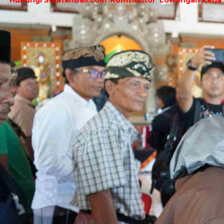
Hubungi SuratanBali.com
Kontributor
Lowongan Kerja