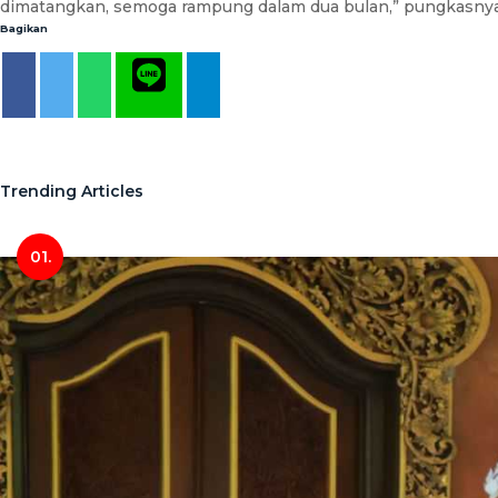
dimatangkan, semoga rampung dalam dua bulan,” pungkasnya
Bagikan
Trending Articles
01.