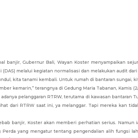
l banjir, Gubernur Bali, Wayan Koster menyampaikan sejuml
(DAS) melalui kegiatan normalisasi dan melakukan audit dari h
dul, kita tanami kembali. Untuk rumah di bantaran sungai, kit
ber kemarin,” terangnya di Gedung Maria Tabanan, Kamis (2/
k adanya pelanggaran RTRW, terutama di kawasan bantaran Tuk
ihat dari RTRW saat ini, ya melanggar. Tapi mereka kan tida
yebab banjir, Koster akan memberi perhatian serius. Namun
g Perda yang mengatur tentang pengendalian alih fungsi la