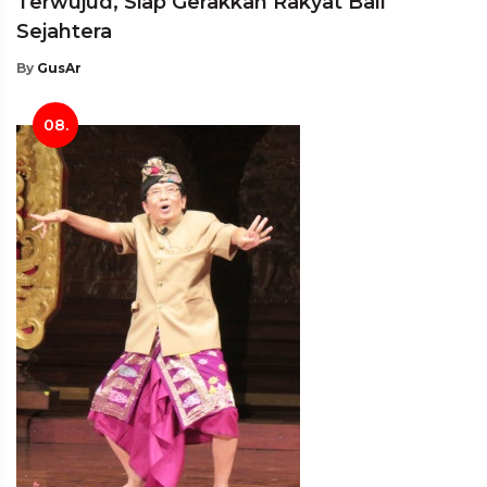
Terwujud, Siap Gerakkan Rakyat Bali
Sejahtera
By
GusAr
08.