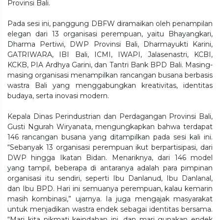
Provinsi Bali.
Pada sesi ini, panggung DBFW diramaikan oleh penampilan
elegan dari 13 organisasi perempuan, yaitu Bhayangkari,
Dharma Pertiwi, DWP Provinsi Bali, Dharmayukti Karini,
GATRIWARA, IBI Bali, ICMI, IWAPI, Jalasenastri, KCBI,
KCKB, PIA Ardhya Garini, dan Tantri Bank BPD Bali. Masing-
masing organisasi menampilkan rancangan busana berbasis
wastra Bali yang menggabungkan kreativitas, identitas
budaya, serta inovasi modern.
Kepala Dinas Perindustrian dan Perdagangan Provinsi Bali,
Gusti Ngurah Wiryanata, mengungkapkan bahwa terdapat
146 rancangan busana yang ditampilkan pada sesi kali ini.
“Sebanyak 13 organisasi perempuan ikut berpartisipasi, dari
DWP hingga Ikatan Bidan. Menariknya, dari 146 model
yang tampil, beberapa di antaranya adalah para pimpinan
organisasi itu sendiri, seperti Ibu Danlanud, Ibu Danlanal,
dan Ibu BPD. Hari ini semuanya perempuan, kalau kemarin
masih kombinasi,” ujarnya. Ia juga mengajak masyarakat
untuk menjadikan wastra endek sebagai identitas bersama.
“Mari kita nikmati keindahan ini, dan mari gunakan endek