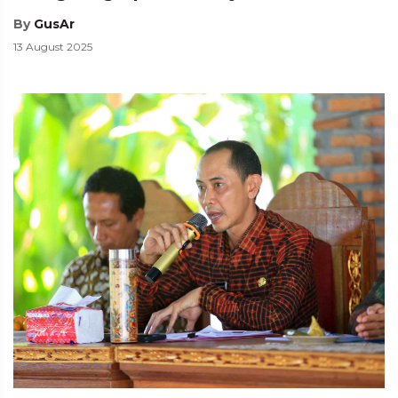
By
GusAr
13 August 2025